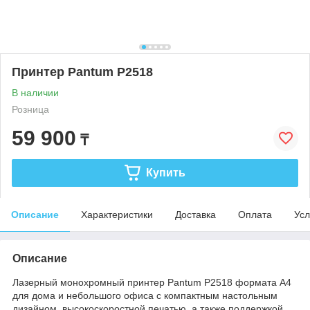
Принтер Pantum P2518
В наличии
Розница
59 900
₸
Купить
Описание
Характеристики
Доставка
Оплата
Усл
Описание
Лазерный монохромный принтер Pantum P2518 формата А4
для дома и небольшого офиса с компактным настольным
дизайном, высокоскоростной печатью, а также поддержкой