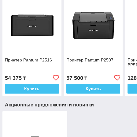
Принтер Pantum P2516
Принтер Pantum P2507
При
BP5
54 375
57 500
128
₸
₸
Купить
Купить
Акционные предложения и новинки