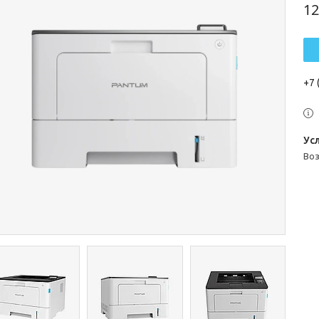
12
+7 
во