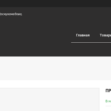
 Досмухамедова,
Главная
Товар
П
В 