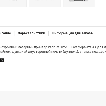
исание
Характеристики
Информация для заказа
нохромный лазерный принтер Pantum BP5100DW формата А4 для д
айном, функцией двусторонней печати (дуплекс), а также поддерж