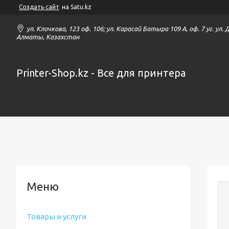
Создать сайт
на Satu.kz
ул. Клочкова, 123 оф. 106; ул. Карасай Батыра 109 А, оф. 7 уг. ул.
Алматы, Казахстан
Printer-Shop.kz - Все для принтера
Товары и услуги