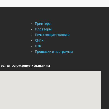
Принтеры
Плоттеры
Печатающие головки
СНПЧ
ПЗК
Прошивки и программы
естоположение компании