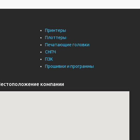
Принтеры
Плоттеры
Печатающие головки
СНПЧ
ПЗК
Прошивки и программы
естоположение компании