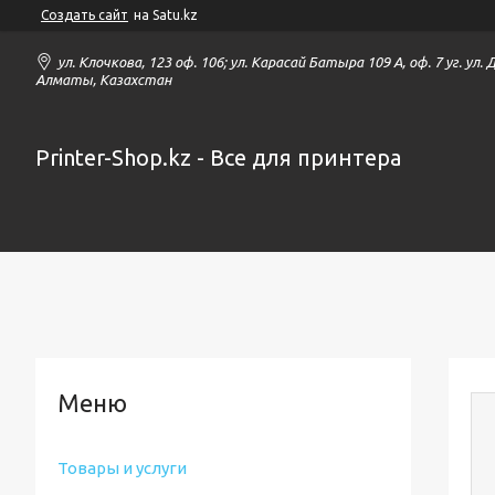
Создать сайт
на Satu.kz
ул. Клочкова, 123 оф. 106; ул. Карасай Батыра 109 А, оф. 7 уг. ул.
Алматы, Казахстан
Printer-Shop.kz - Все для принтера
Товары и услуги