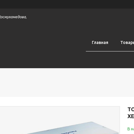
 Досмухамедова,
Главная
Товар
Т
X
В 