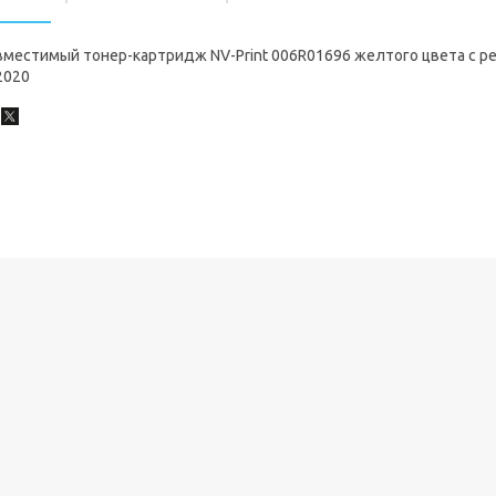
местимый тонер-картридж NV-Print 006R01696 желтого цвета с ре
2020