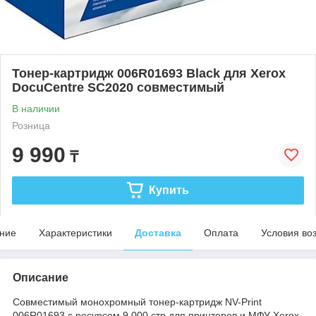
Тонер-картридж 006R01693 Black для Xerox
DocuCentre SC2020 совместимый
В наличии
Розница
9 990
₸
Купить
ние
Характеристики
Доставка
Оплата
Условия во
Описание
Совместимый монохромный тонер-картридж NV-Print
006R01693 с ресурсом 9 000 стр для принтеров и МФУ Xerox