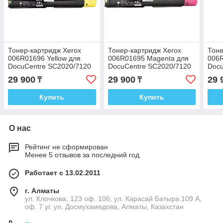
Тонер-картридж Xerox
Тонер-картридж Xerox
Тоне
006R01696 Yellow для
006R01695 Magenta для
006
DocuCentre SC2020/7120
DocuCentre SC2020/7120
Docu
29 900
29 900
29 
₸
₸
Купить
Купить
О нас
Рейтинг не сформирован
Менее 5 отзывов за последний год
Работает с 13.02.2011
г. Алматы
ул. Клочкова, 123 оф. 106; ул. Карасай Батыра 109 А,
оф. 7 уг. ул. Досмухамедова, Алматы, Казахстан