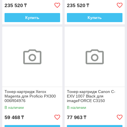
235 520
235 520
₸
₸
Купить
Купить
Тонер-картридж Xerox
Тонер-картридж Canon C-
Magenta для Proficio PX300
EXV 1007 Black для
006R04976
imageFORCE C3150
6729C002
В наличии
В наличии
59 468
77 963
₸
₸