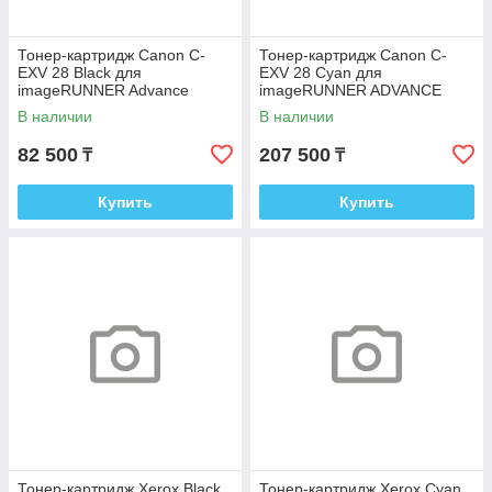
Тонер-картридж Canon C-
Тонер-картридж Canon C-
EXV 28 Black для
EXV 28 Cyan для
imageRUNNER Advance
imageRUNNER ADVANCE
C5045/C5051/C5250/C5255
C5000 2793B002
В наличии
В наличии
2789B002
82 500
207 500
₸
₸
Купить
Купить
Тонер-картридж Xerox Black
Тонер-картридж Xerox Cyan