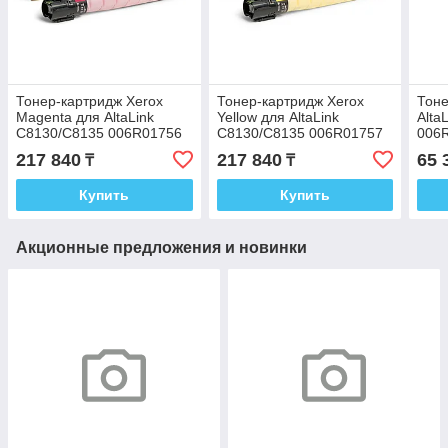
Тонер-картридж Xerox
Тонер-картридж Xerox
Тоне
Magenta для AltaLink
Yellow для AltaLink
Alta
C8130/C8135 006R01756
C8130/C8135 006R01757
006
217 840
217 840
65 
₸
₸
Купить
Купить
Акционные предложения и новинки