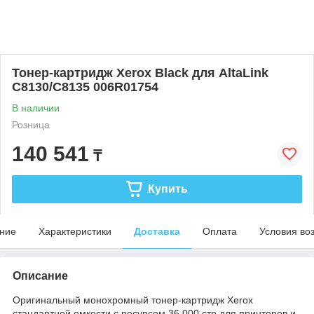
Тонер-картридж Xerox Black для AltaLink
C8130/C8135 006R01754
В наличии
Розница
140 541
₸
Купить
ние
Характеристики
Доставка
Оплата
Условия во
Описание
Оригинальный монохромный тонер-картридж Xerox
стандартной емкости с ресурсом 36 000 стр для принтеров и