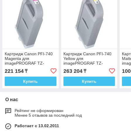
Картридж Canon PFI-740
Картридж Canon PFI-740
Карт
Magenta для
Yellow для
Matt
imagePROGRAF TZ-
imagePROGRAF TZ-
ima
30000/TZ-32000
30000/TZ-32000
3000
221 154
263 204
100
₸
₸
4771C001
4772C001
477
Купить
Купить
О нас
Рейтинг не сформирован
Менее 5 отзывов за последний год
Работает с 13.02.2011