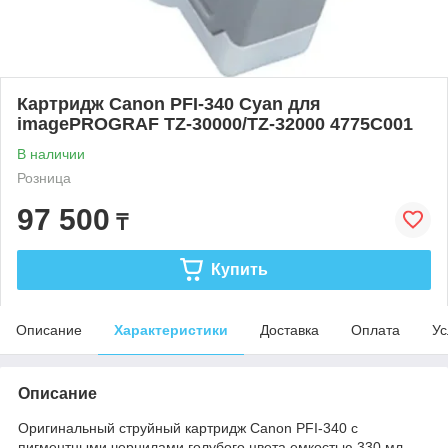
Картридж Canon PFI-340 Cyan для
imagePROGRAF TZ-30000/TZ-32000 4775C001
В наличии
Розница
97 500
₸
Купить
Описание
Характеристики
Доставка
Оплата
Ус
Описание
Оригинальный струйный картридж Canon PFI-340 с
пигментными чернилами голубого цвета емкостью 330 мл