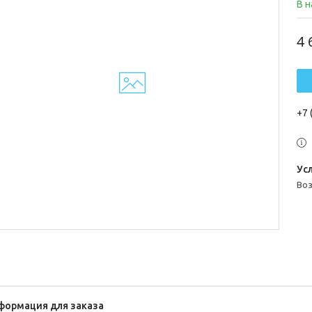
В 
4 
+7 
во
формация для заказа