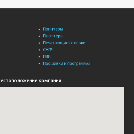
Принтеры
Плоттеры
Печатающие головки
СНПЧ
ПЗК
Прошивки и программы
естоположение компании