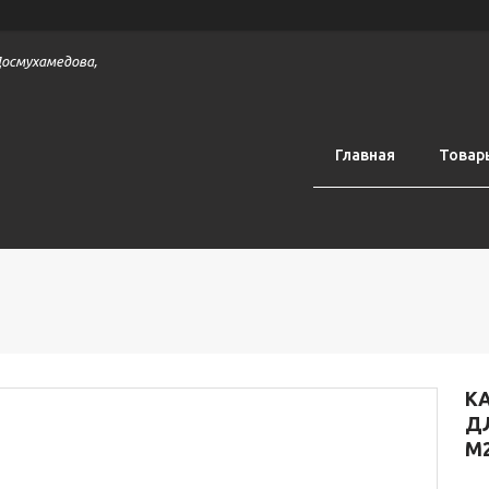
 Досмухамедова,
Главная
Товар
КА
ДЛ
M2