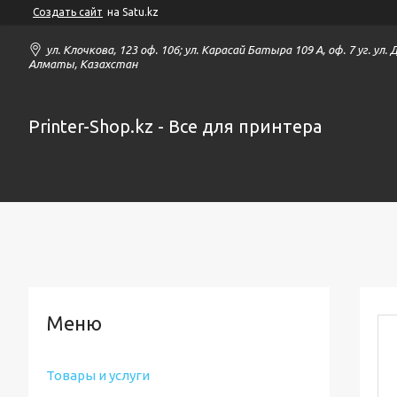
Создать сайт
на Satu.kz
ул. Клочкова, 123 оф. 106; ул. Карасай Батыра 109 А, оф. 7 уг. ул.
Алматы, Казахстан
Printer-Shop.kz - Все для принтера
Товары и услуги