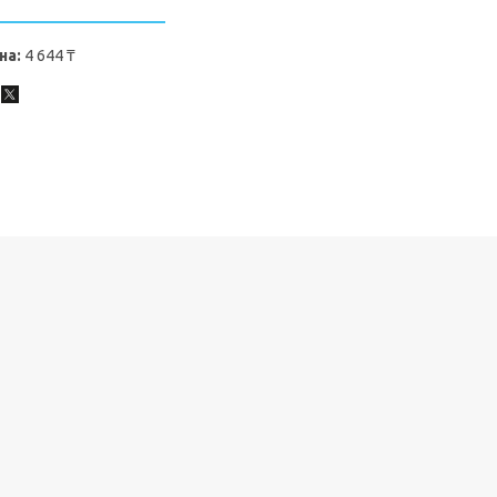
на:
4 644 ₸