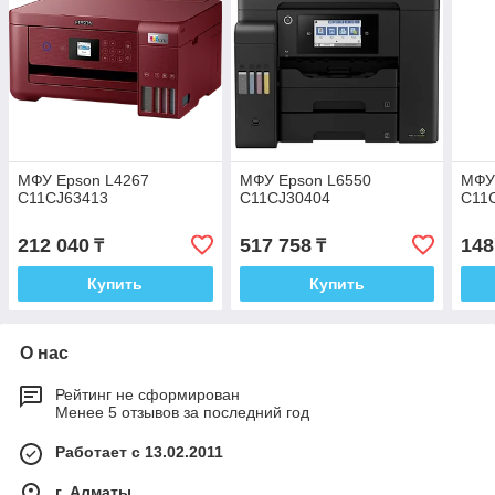
МФУ Epson L4267
МФУ Epson L6550
МФУ
C11CJ63413
C11CJ30404
C11
212 040
517 758
148
₸
₸
Купить
Купить
О нас
Рейтинг не сформирован
Менее 5 отзывов за последний год
Работает с 13.02.2011
г. Алматы