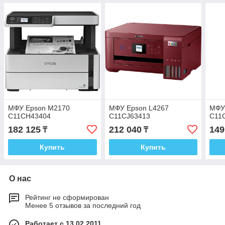
МФУ Epson M2170
МФУ Epson L4267
МФУ
C11CH43404
C11CJ63413
C11
182 125
212 040
149
₸
₸
Купить
Купить
О нас
Рейтинг не сформирован
Менее 5 отзывов за последний год
Работает с 13.02.2011