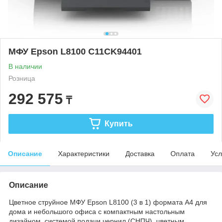
МФУ Epson L8100 C11CK94401
В наличии
Розница
292 575
₸
Купить
Описание
Характеристики
Доставка
Оплата
Усл
Описание
Цветное струйное МФУ Epson L8100 (3 в 1) формата А4 для
дома и небольшого офиса с компактным настольным
дизайном, системой подачи чернил (СНПЧ), цветным