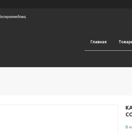
 Досмухамедова,
Главная
Товар
К
CO
В 