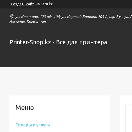
Создать сайт
на Satu.kz
ул. Клочкова, 123 оф. 106; ул. Карасай Батыра 109 А, оф. 7 уг. ул.
Алматы, Казахстан
Printer-Shop.kz - Все для принтера
Товары и услуги