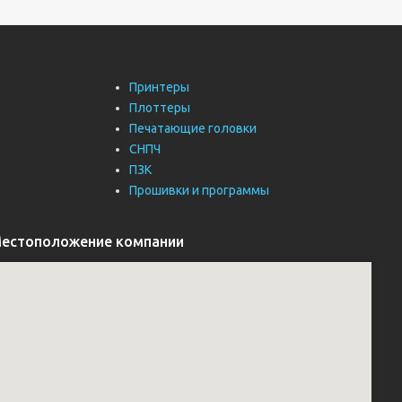
Принтеры
Плоттеры
Печатающие головки
СНПЧ
ПЗК
Прошивки и программы
естоположение компании