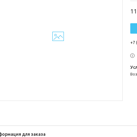
11
+7 
во
формация для заказа