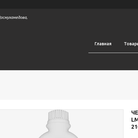
 Досмухамедова,
Главная
Товар
ЧЕ
LM
21