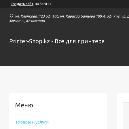
Создать сайт
на Satu.kz
ул. Клочкова, 123 оф. 106; ул. Карасай Батыра 109 А, оф. 7 уг. ул.
Алматы, Казахстан
Printer-Shop.kz - Все для принтера
Товары и услуги