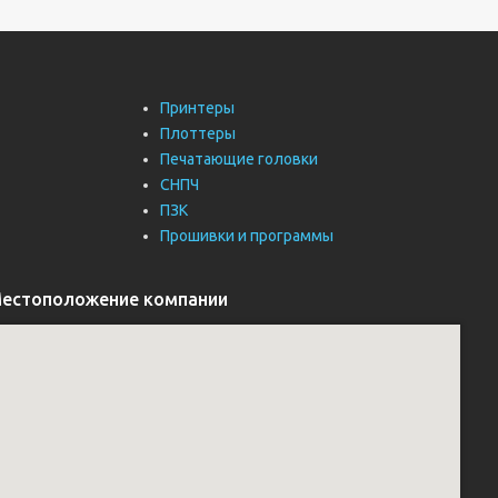
Принтеры
Плоттеры
Печатающие головки
СНПЧ
ПЗК
Прошивки и программы
естоположение компании