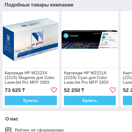
Подобные товары компании
Картридж HP W2223X
Картридж HP W2221A
Кар
(222X) Magenta для Color
(222A) Cyan для Color
(222
LaserJet Pro MFP 3303
LaserJet Pro MFP 3303
Lase
73 625
52 250
52 
₸
₸
Купить
Купить
О нас
Рейтинг не сформирован