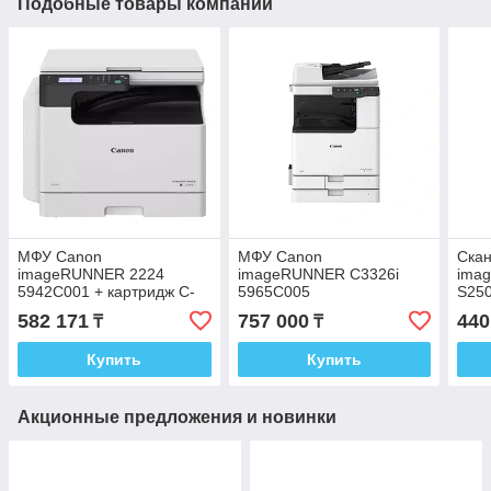
Подобные товары компании
МФУ Canon
МФУ Canon
Ска
imageRUNNER 2224
imageRUNNER C3326i
ima
5942C001 + картридж C-
5965C005
S25
EXV 42
582 171
757 000
440
₸
₸
Купить
Купить
Акционные предложения и новинки