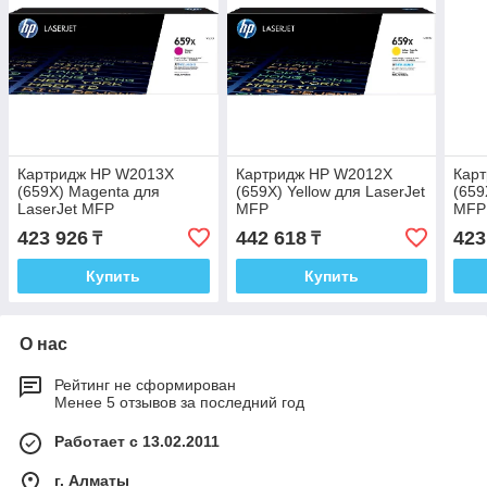
Картридж HP W2013X
Картридж HP W2012X
Кар
(659X) Magenta для
(659X) Yellow для LaserJet
(659
LaserJet MFP
MFP
MFP
M776z/M776dn/M856dn
M776z/M776dn/M856dn
M77
423 926
442 618
423
₸
₸
Купить
Купить
О нас
Рейтинг не сформирован
Менее 5 отзывов за последний год
Работает с 13.02.2011
г. Алматы