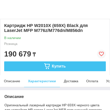
Картридж HP W2010X (659X) Black для
LaserJet MFP M776z/M776dn/M856dn
В наличии
Розница
190 679
₸
Купить
Описание
Характеристики
Доставка
Оплата
Ус
Описание
Оригинальный лазерный картридж HP 659X черного цвета
для устройств HP серии LaserJet MFP повышенной емкости,