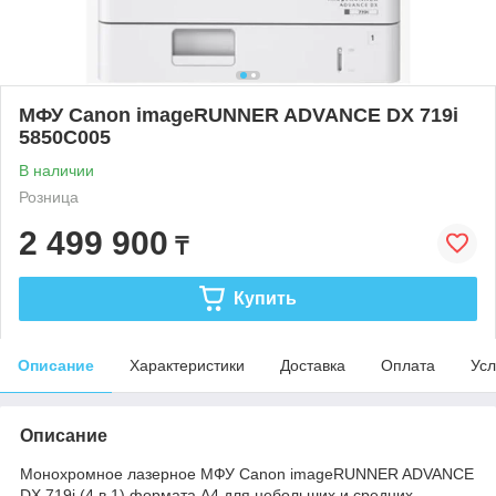
МФУ Canon imageRUNNER ADVANCE DX 719i
5850C005
В наличии
Розница
2 499 900
₸
Купить
Описание
Характеристики
Доставка
Оплата
Усл
Описание
Монохромное лазерное МФУ Canon imageRUNNER ADVANCE
DX 719i (4 в 1) формата А4 для небольших и средних