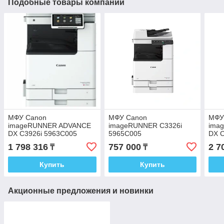
Подобные товары компании
МФУ Canon
МФУ Canon
МФУ
imageRUNNER ADVANCE
imageRUNNER C3326i
ima
DX C3926i 5963C005
5965C005
DX C
комп
1 798 316
757 000
2 7
₸
₸
карт
авто
Купить
Купить
Акционные предложения и новинки