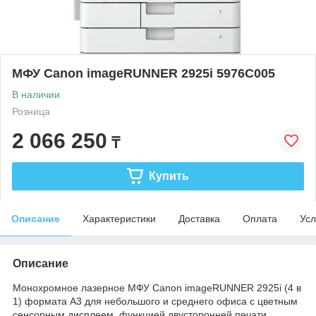
МФУ Canon imageRUNNER 2925i 5976C005
В наличии
Розница
2 066 250
₸
Купить
Описание
Характеристики
Доставка
Оплата
Усл
Описание
Монохромное лазерное МФУ Canon imageRUNNER 2925i (4 в
1) формата А3 для небольшого и среднего офиса с цветным
сенсорным дисплеем, функцией двусторонней печати