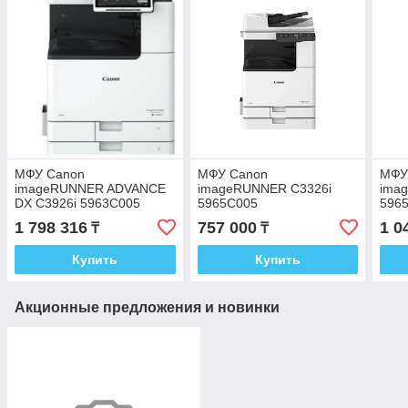
МФУ Canon
МФУ Canon
МФУ
imageRUNNER ADVANCE
imageRUNNER C3326i
ima
DX C3926i 5963C005
5965C005
5965
карт
1 798 316
757 000
1 0
₸
₸
65
Купить
Купить
Акционные предложения и новинки