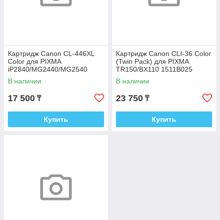
Картридж Canon CL-446XL
Картридж Canon CLI-36 Color
Color для PIXMA
(Twin Pack) для PIXMA
iP2840/MG2440/MG2540
TR150/BX110 1511B025
8284B001
В наличии
В наличии
17 500
23 750
₸
₸
Купить
Купить