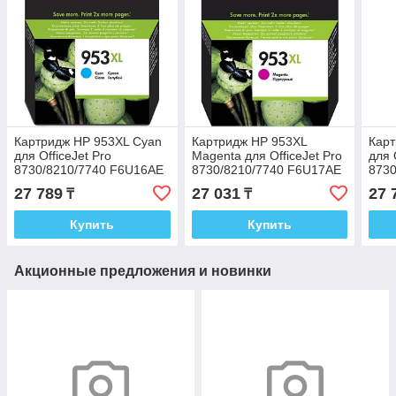
Картридж HP 953XL Cyan
Картридж HP 953XL
Карт
для OfficeJet Pro
Magenta для OfficeJet Pro
для 
8730/8210/7740 F6U16AE
8730/8210/7740 F6U17AE
8730
27 789
27 031
27 
₸
₸
Купить
Купить
Акционные предложения и новинки