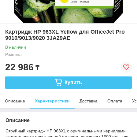
Картридж HP 963XL Yellow для OfficeJet Pro
9010/9013/9020 3JA29AE
В наличии
Розница
22 986
₸
Купить
Описание
Характеристики
Доставка
Оплата
Ус
Описание
Струйный картридж HP 963XL с оригинальными чернилами
желтого цвета повышенной емкости, ресурсом 1600 стр, для