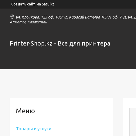
Создать сайт
на Satu.kz
ул. Клочкова, 123 оф. 106; ул. Карасай Батыра 109 А, оф. 7 уг. ул.
Алматы, Казахстан
Printer-Shop.kz - Все для принтера
Товары и услуги