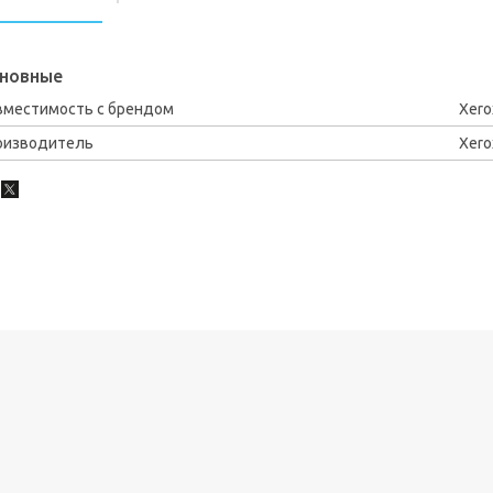
новные
вместимость с брендом
Xero
оизводитель
Xero