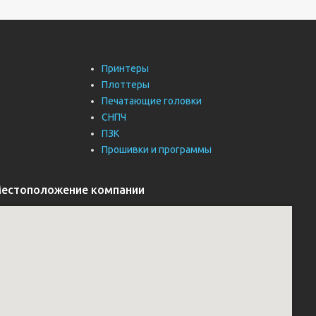
Принтеры
Плоттеры
Печатающие головки
СНПЧ
ПЗК
Прошивки и программы
естоположение компании