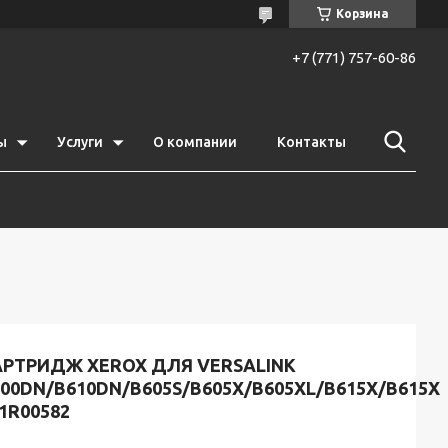
Корзина
+7 (771) 757-60-86
ы
Услуги
О компании
Контакты
АРТРИДЖ XEROX ДЛЯ VERSALINK
00DN/B610DN/B605S/B605X/B605XL/B615X/B615X
1R00582