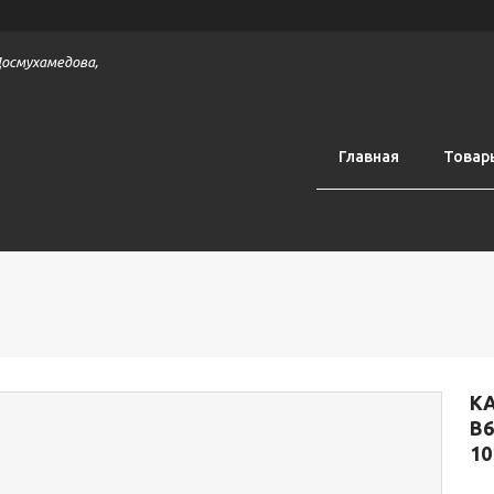
 Досмухамедова,
Главная
Товар
К
B6
10