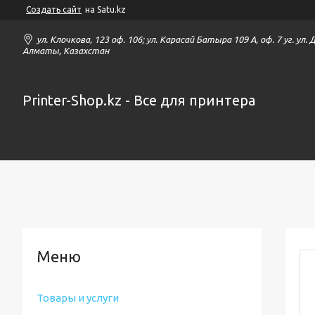
Создать сайт
на Satu.kz
ул. Клочкова, 123 оф. 106; ул. Карасай Батыра 109 А, оф. 7 уг. ул.
Алматы, Казахстан
Printer-Shop.kz - Все для принтера
Товары и услуги