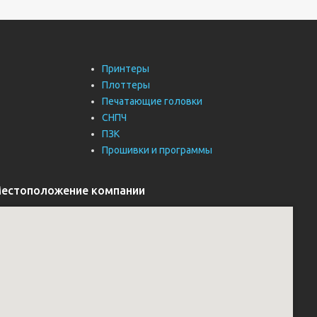
Принтеры
Плоттеры
Печатающие головки
СНПЧ
ПЗК
Прошивки и программы
естоположение компании