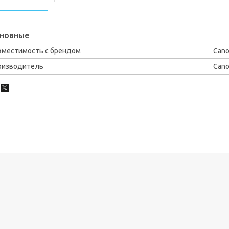
новные
вместимость с брендом
Can
оизводитель
Can