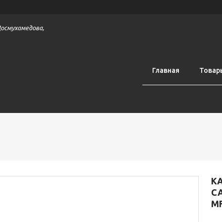
 Досмухамедова,
Главная
Товар
К
C
M