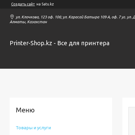
Создать сайт
на Satu.kz
ул. Клочкова, 123 оф. 106; ул. Карасай Батыра 109 А, оф. 7 уг. ул.
Алматы, Казахстан
Printer-Shop.kz - Все для принтера
Товары и услуги