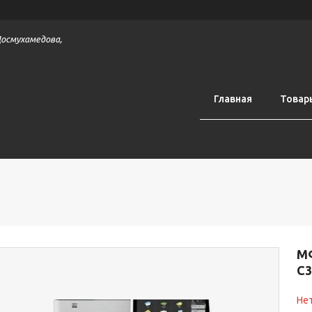
 Досмухамедова,
Главная
Товар
М
C3
Нет