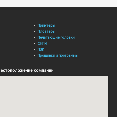
Принтеры
Плоттеры
Печатающие головки
СНПЧ
ПЗК
Прошивки и программы
естоположение компании