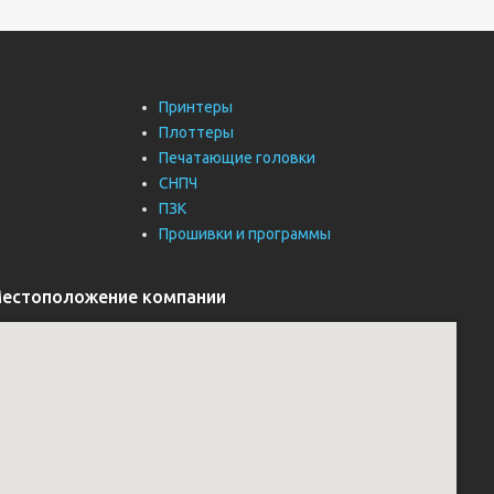
Принтеры
Плоттеры
Печатающие головки
СНПЧ
ПЗК
Прошивки и программы
естоположение компании