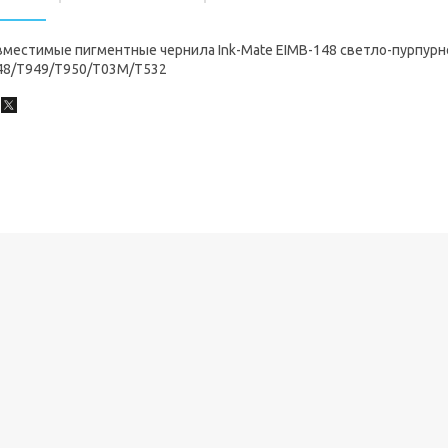
вместимые пигментные чернила Ink-Mate EIMB-148 светло-пурпурн
48/T949/T950/T03M/T532