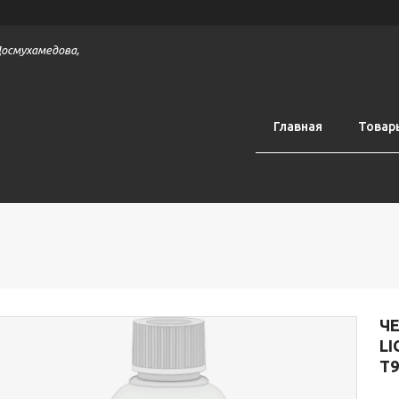
 Досмухамедова,
Главная
Товар
ЧЕ
L
T9