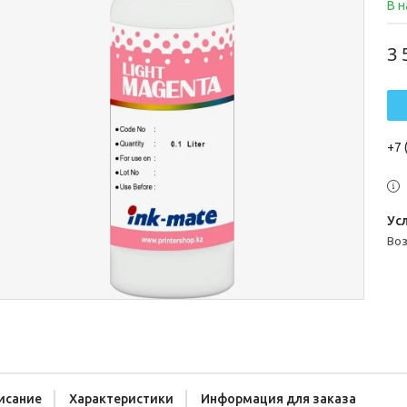
В 
3 
+7 
во
исание
Характеристики
Информация для заказа