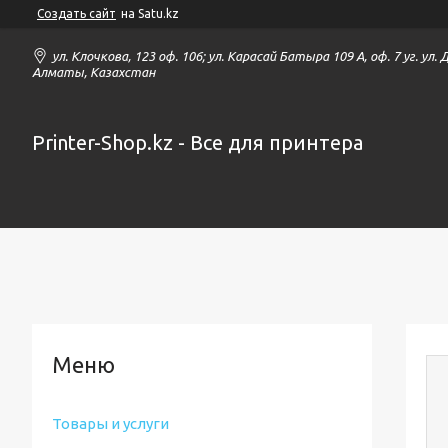
Создать сайт
на Satu.kz
ул. Клочкова, 123 оф. 106; ул. Карасай Батыра 109 А, оф. 7 уг. ул.
Алматы, Казахстан
Printer-Shop.kz - Все для принтера
Товары и услуги