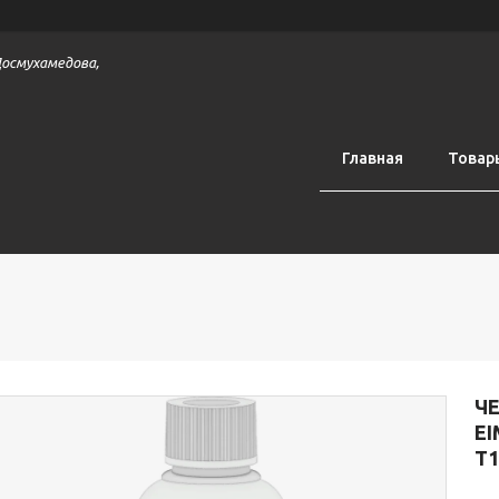
 Досмухамедова,
Главная
Товар
Ч
EI
T1