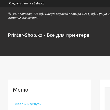
Создать сайт
на Satu.kz
ул. Клочкова, 123 оф. 106; ул. Карасай Батыра 109 А, оф. 7 уг. ул.
Алматы, Казахстан
Printer-Shop.kz - Все для принтера
Товары и услуги