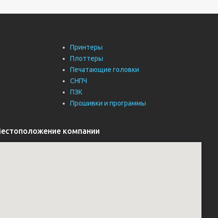
Принтеры
Плоттеры
Печатающие головки
СНПЧ
ПЗК
Прошивки и программы
естоположение компании