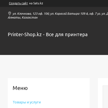
Создать сайт
на Satu.kz
ул. Клочкова, 123 оф. 106; ул. Карасай Батыра 109 А, оф. 7 уг. ул.
Алматы, Казахстан
Printer-Shop.kz - Все для принтера
Товары и услуги