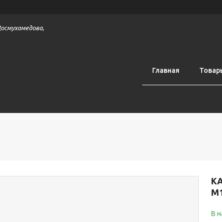
 Досмухамедова,
Главная
Товар
К
M
В 