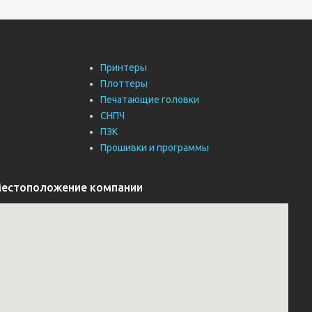
Принтеры
Плоттеры
Печатающие головки
СНПЧ
ПЗК
Прошивки и программы
естоположение компании