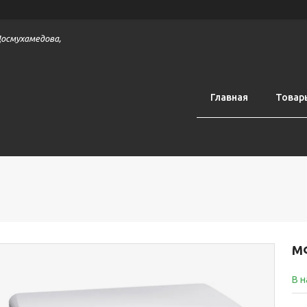
 Досмухамедова,
Главная
Товар
МФ
В 