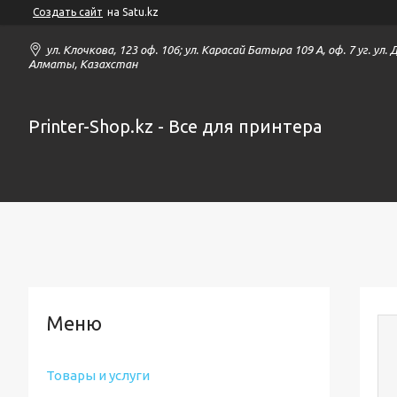
Создать сайт
на Satu.kz
ул. Клочкова, 123 оф. 106; ул. Карасай Батыра 109 А, оф. 7 уг. ул.
Алматы, Казахстан
Printer-Shop.kz - Все для принтера
Товары и услуги