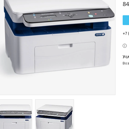
84
+7 
во