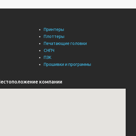
Принтеры
Плоттеры
Печатающие головки
СНПЧ
ПЗК
Прошивки и программы
естоположение компании