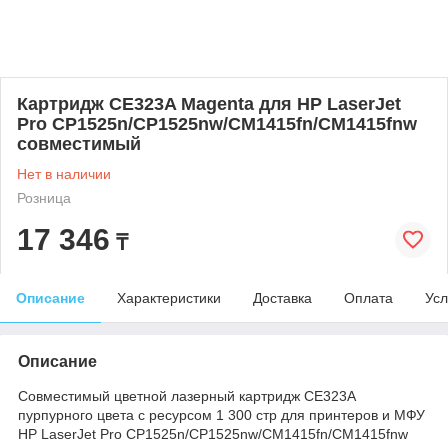
Картридж CE323A Magenta для HP LaserJet
Pro CP1525n/CP1525nw/CM1415fn/CM1415fnw
совместимый
Нет в наличии
Розница
17 346
₸
Описание
Характеристики
Доставка
Оплата
Усл
Описание
Совместимый цветной лазерный картридж CE323A
пурпурного цвета с ресурсом 1 300 стр для принтеров и МФУ
HP LaserJet Pro CP1525n/CP1525nw/CM1415fn/CM1415fnw