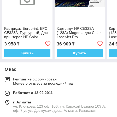
Картридж, Europrint, EPC-
Картридж HP CE323A
Кар
CE323A, Пурпурный, Для
(128A) Magenta для Color
(128
принтеров HP Color
LaserJet Pro
Lase
LaserJet Pro
CP1525/CM1415
CP1
3 958
36 900
24 
₸
₸
CP1525/CM1415, 1300
страниц.
Купить
Купить
О нас
Рейтинг не сформирован
Менее 5 отзывов за последний год
Работает с 13.02.2011
г. Алматы
ул. Клочкова, 123 оф. 106; ул. Карасай Батыра 109 А,
оф. 7 уг. ул. Досмухамедова, Алматы, Казахстан