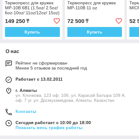
Термопресс для кружек
Термопресс для кружек
Терм
MP-10B 6В1 (1.5oz/ 2.5oz/
MP-110B 11 oz
MIC
6oz-10oz/ 11oz/12oz/ 15oz)
149 250
72 500
52 
₸
₸
Купить
Купить
О нас
Рейтинг не сформирован
Менее 5 отзывов за последний год
Работает с 13.02.2011
г. Алматы
ул. Клочкова, 123 оф. 106; ул. Карасай Батыра 109 А,
оф. 7 уг. ул. Досмухамедова, Алматы, Казахстан
Контакты
Сегодня работает с 10:00 до 18:00
Показать весь график работы