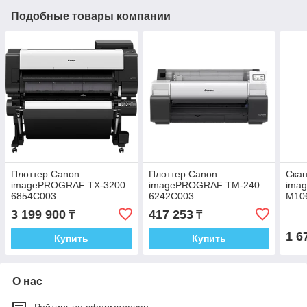
Подобные товары компании
Плоттер Canon
Плоттер Canon
Ска
imagePROGRAF TX-3200
imagePROGRAF TM-240
ima
6854C003
6242C003
M106
3 199 900
417 253
₸
₸
1 6
Купить
Купить
О нас