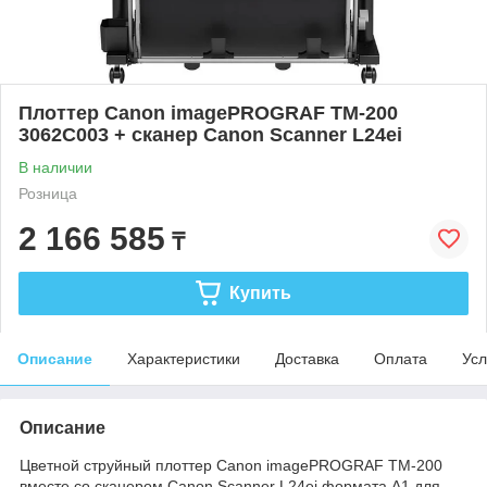
Плоттер Canon imagePROGRAF TM-200
3062C003 + сканер Canon Scanner L24ei
В наличии
Розница
2 166 585
₸
Купить
Описание
Характеристики
Доставка
Оплата
Усл
Описание
Цветной струйный плоттер Canon imagePROGRAF TM-200
вместе со сканером Canon Scanner L24ei формата А1 для