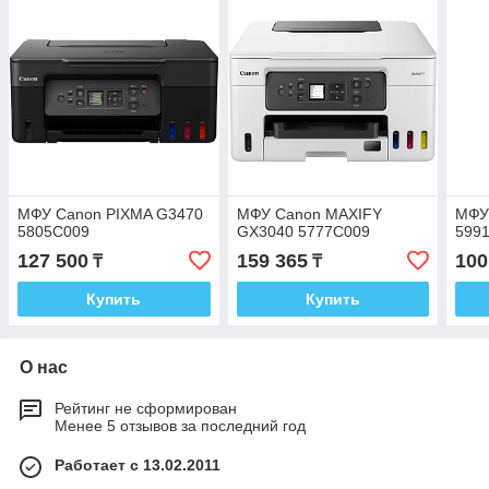
МФУ Canon PIXMA G3470
МФУ Canon MAXIFY
МФУ
5805C009
GX3040 5777C009
599
127 500
159 365
100
₸
₸
Купить
Купить
О нас
Рейтинг не сформирован
Менее 5 отзывов за последний год
Работает с 13.02.2011