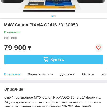
МФУ Canon PIXMA G2416 2313C053
В наличии
Розница
79 900
₸
Купить
Описание
Характеристики
Доставка
Оплата
Усл
Описание
Струйное цветное МФУ Canon PIXMA G2416 (3 в 1) формата
А4 для дома и небольшого офиса с компактным настольным
дизайном, системой подачи чернил (СНПЧ), функцией