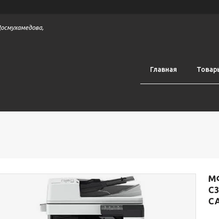
 Досмухамедова,
Главная
Товар
М
C3
CA