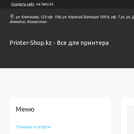
Создать сайт
на Satu.kz
ул. Клочкова, 123 оф. 106; ул. Карасай Батыра 109 А, оф. 7 уг. ул.
Алматы, Казахстан
Printer-Shop.kz - Все для принтера
Товары и услуги