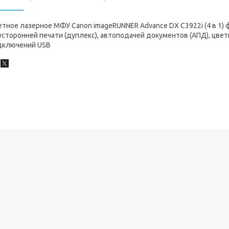
тное лазерное МФУ Canon imageRUNNER Advance DX C3922i (4 в 1) 
усторонней печати (дуплекс), автоподачей документов (АПД), цв
дключений USB