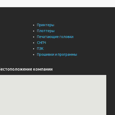
Принтеры
Плоттеры
Печатающие головки
СНПЧ
ПЗК
Прошивки и программы
естоположение компании