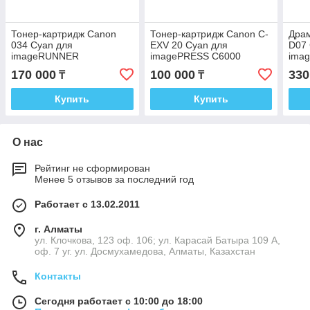
Тонер-картридж Canon
Тонер-картридж Canon C-
Дра
034 Cyan для
EXV 20 Cyan для
D07 
imageRUNNER
imagePRESS C6000
ima
C1225/C1225iF 9453B001
0437B002
364
170 000
100 000
330
₸
₸
Купить
Купить
О нас
Рейтинг не сформирован
Менее 5 отзывов за последний год
Работает с 13.02.2011
г. Алматы
ул. Клочкова, 123 оф. 106; ул. Карасай Батыра 109 А,
оф. 7 уг. ул. Досмухамедова, Алматы, Казахстан
Контакты
Сегодня работает с 10:00 до 18:00