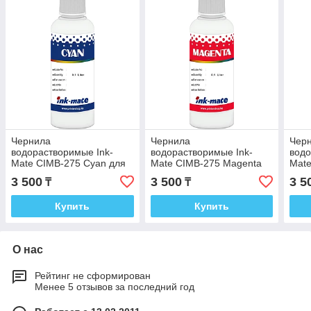
Чернила
Чернила
Чер
водорастворимые Ink-
водорастворимые Ink-
водо
Mate CIMB-275 Cyan для
Mate CIMB-275 Magenta
Mate
Canon PIXMA
для Canon PIXMA
Can
3 500
3 500
3 5
₸
₸
G1900/2900/3900 100мл
G1900/2900/3900 100мл
G190
Купить
Купить
О нас
Рейтинг не сформирован
Менее 5 отзывов за последний год