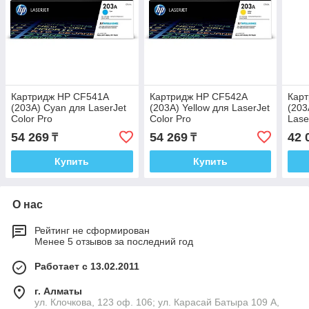
Картридж HP CF541A
Картридж HP CF542A
Кар
(203A) Cyan для LaserJet
(203A) Yellow для LaserJet
(203
Color Pro
Color Pro
Lase
M254dw/M254nw/M280nw/M281fdn/M281fdw
M254dw/M254nw/M280nw/M281fdn
M25
54 269
54 269
42 
₸
₸
Купить
Купить
О нас
Рейтинг не сформирован
Менее 5 отзывов за последний год
Работает с 13.02.2011
г. Алматы
ул. Клочкова, 123 оф. 106; ул. Карасай Батыра 109 А,