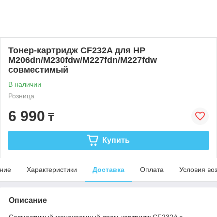
Тонер-картридж CF232A для HP
M206dn/M230fdw/M227fdn/M227fdw
совместимый
В наличии
Розница
6 990
₸
Купить
ние
Характеристики
Доставка
Оплата
Условия во
Описание
Совместимый монохромный драм-картридж CF232A с