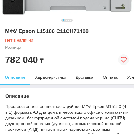
МФУ Epson L15180 C11CH71408
Нет в наличии
Розница
782 040
₸
Описание
Характеристики
Доставка
Оплата
Усл
Описание
Профессиональное цветное струйное МФУ Epson M15180 (4
в 1) формата А3 для дома и небольшого офиса с компактным
дизайном, бескартриджной системой подачи чернил (СНПЧ),
двусторонней печатью (дуплекс), автоматической подачей
носителей (АПД), пигментными чернилами, цветным