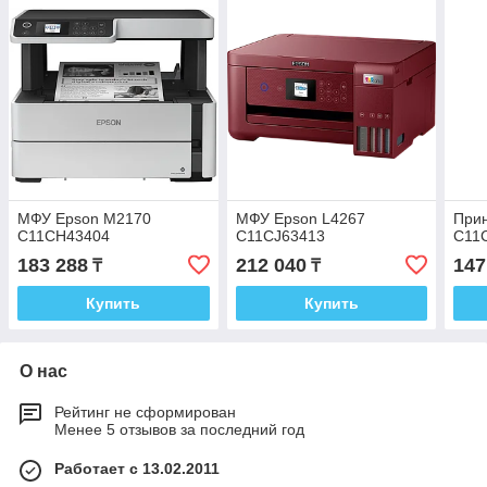
МФУ Epson M2170
МФУ Epson L4267
При
C11CH43404
C11CJ63413
C11
183 288
212 040
147
₸
₸
Купить
Купить
О нас
Рейтинг не сформирован
Менее 5 отзывов за последний год
Работает с 13.02.2011