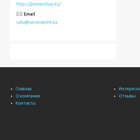
https://printershop.kz/
satu@serviceprint.kz
Главная
Интересн
О компании
Отзывы
Контакты