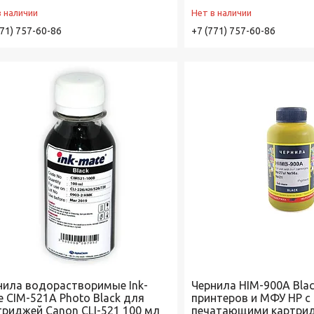
в наличии
Нет в наличии
771) 757-60-86
+7 (771) 757-60-86
нила водорастворимые Ink-
Чернила HIM-900A Bla
e CIM-521A Photo Black для
принтеров и МФУ HP с
триджей Canon CLI-521 100 мл
печатающими картри