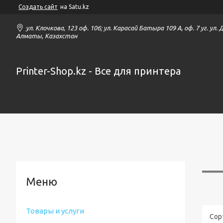
Создать сайт
на Satu.kz
ул. Клочкова, 123 оф. 106; ул. Карасай Батыра 109 А, оф. 7 уг. ул.
Алматы, Казахстан
Printer-Shop.kz - Все для принтера
Товары и услуги