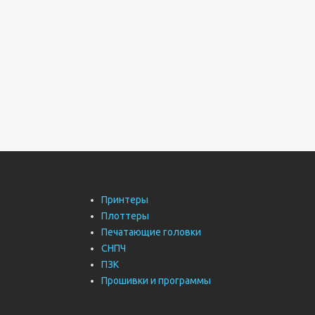
Принтеры
Плоттеры
Печатающие головки
СНПЧ
ПЗК
Прошивки и программы