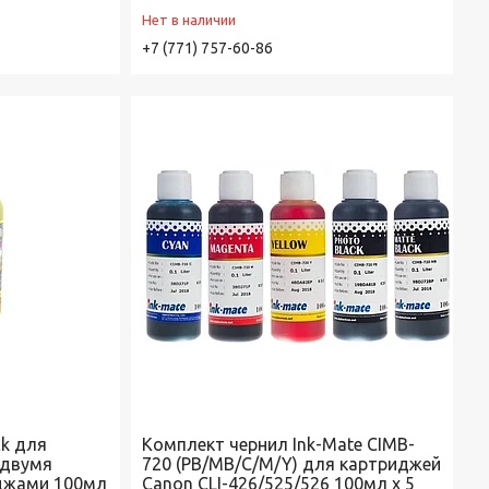
Нет в наличии
+7 (771) 757-60-86
ck для
Комплект чернил Ink-Mate CIMB-
 двумя
720 (PB/MB/C/M/Y) для картриджей
джами 100мл
Canon CLI-426/525/526 100мл x 5