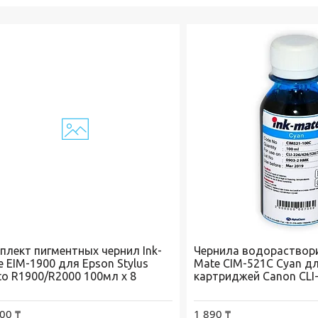
плект пигментных чернил Ink-
Чернила водораствори
e EIM-1900 для Epson Stylus
Mate CIM-521C Cyan д
to R1900/R2000 100мл x 8
картриджей Canon CLI
00 ₸
1 890 ₸