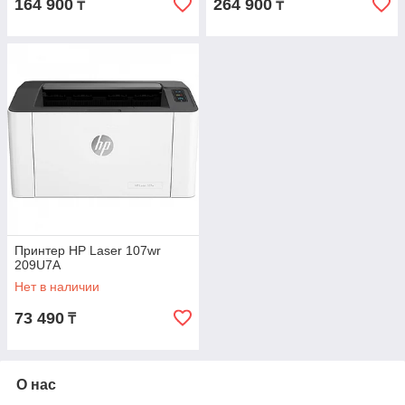
164 900
264 900
₸
₸
Принтер HP Laser 107wr
209U7A
Нет в наличии
73 490
₸
О нас