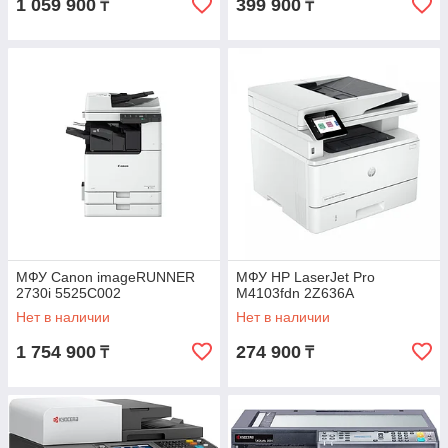
1 059 900
399 900
₸
₸
МФУ Canon imageRUNNER
МФУ HP LaserJet Pro
2730i 5525C002
M4103fdn 2Z636A
Нет в наличии
Нет в наличии
1 754 900
274 900
₸
₸