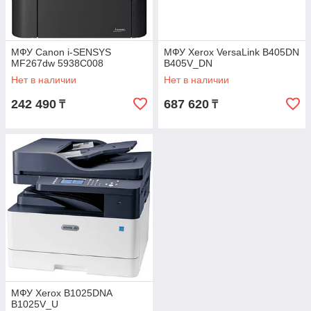
МФУ Canon i-SENSYS
МФУ Xerox VersaLink B405DN
MF267dw 5938C008
B405V_DN
Нет в наличии
Нет в наличии
242 490
687 620
₸
₸
МФУ Xerox B1025DNA
B1025V_U