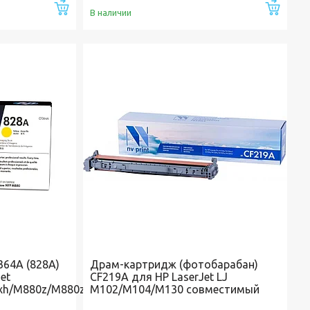
Купить
Купи
В наличии
64A (828A)
Драм-картридж (фотобарабан)
et
CF219A для HP LaserJet LJ
xh/M880z/M880z+
M102/M104/M130 совместимый