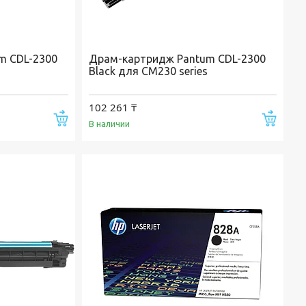
m CDL-2300
Драм-картридж Pantum CDL-2300
Black для CM230 series
102 261 ₸
Купить
Купи
В наличии