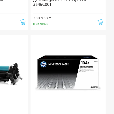
3646C001
330 938 ₸
Купить
Купи
В наличии