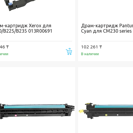
м-картридж Xerox для
Драм-картридж Pantu
0/B225/B235 013R00691
Cyan для CM230 series
46 ₸
102 261 ₸
Купить
личии
В наличии