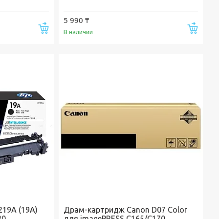
5 990 ₸
Купить
Купи
В наличии
19A (19A)
Драм-картридж Canon D07 Color
30
для imagePRESS C165/C170