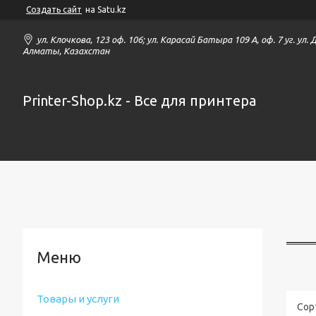
Создать сайт
на Satu.kz
ул. Клочкова, 123 оф. 106; ул. Карасай Батыра 109 А, оф. 7 уг. ул.
Алматы, Казахстан
Printer-Shop.kz - Все для принтера
Товары и услуги