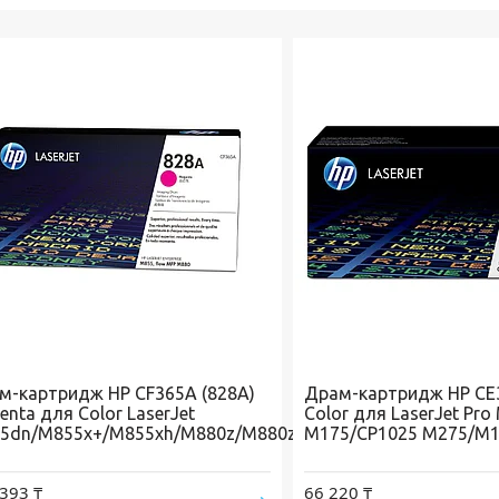
м-картридж HP CF365A (828A)
Драм-картридж HP CE3
nta для Color LaserJet
Color для LaserJet Pro
5dn/M855x+/M855xh/M880z/M880z+
M175/CP1025 M275/M
393 ₸
66 220 ₸