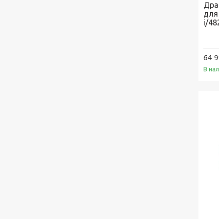
Дра
для
i/4
64 9
В на