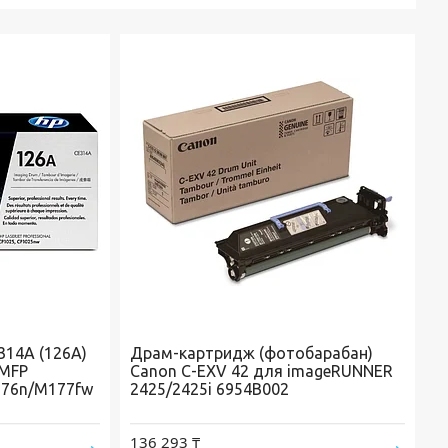
14A (126A)
Драм-картридж (фотобарабан)
 MFP
Canon C-EXV 42 для imageRUNNER
176n/M177fw
2425/2425i 6954B002
136 293 ₸