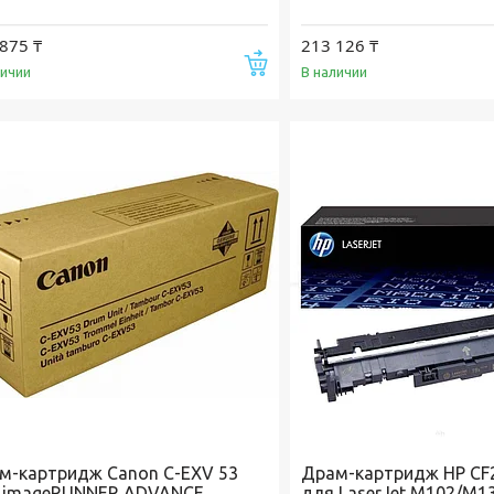
875 ₸
213 126 ₸
Купить
личии
В наличии
м-картридж Canon C-EXV 53
Драм-картридж HP CF2
 imageRUNNER ADVANCE
для LaserJet M102/M1