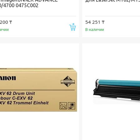
0/4700 0475C002
200 ₸
54 251 ₸
Купить
личии
В наличии