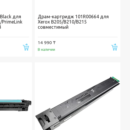
Black для
Драм-картридж 101R00664 для
s/PrimeLink
Xerox B205/B210/B215
3
совместимый
14 990 ₸
Купить
Купи
В наличии