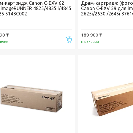
м-картридж Canon C-EXV 62
Драм-картридж (фото
 imageRUNNER 4825/4835 i/4845
Canon C-EXV 59 для 
825 5143C002
2625i/2630i/2645i 376
90 ₸
189 900 ₸
Купить
личии
В наличии