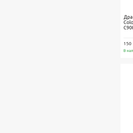
Дра
Colo
С90
150 
В на