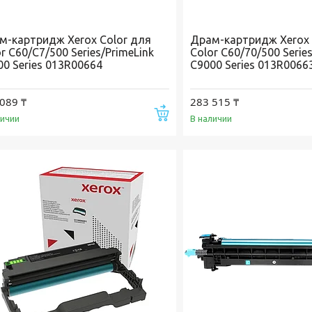
м-картридж Xerox Color для
Драм-картридж Xerox 
r C60/C7/500 Series/PrimeLink
Color C60/70/500 Serie
00 Series 013R00664
С9000 Series 013R0066
089 ₸
283 515 ₸
Купить
личии
В наличии