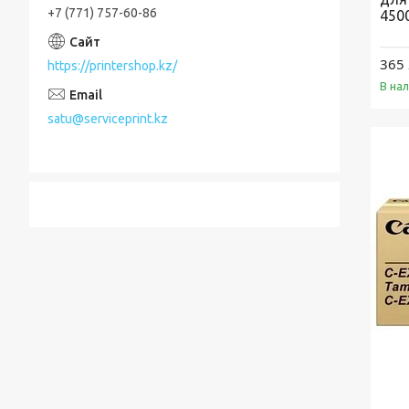
+7 (771) 757-60-86
450
365 
https://printershop.kz/
В на
satu@serviceprint.kz