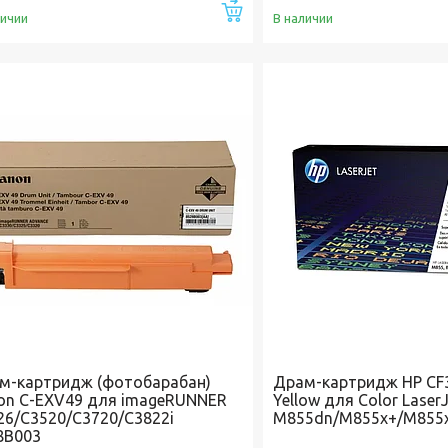
Купить
личии
В наличии
м-картридж (фотобарабан)
Драм-картридж HP CF3
on C-EXV49 для imageRUNNER
Yellow для Color LaserJ
26/С3520/С3720/C3822i
M855dn/M855x+/M855
8B003