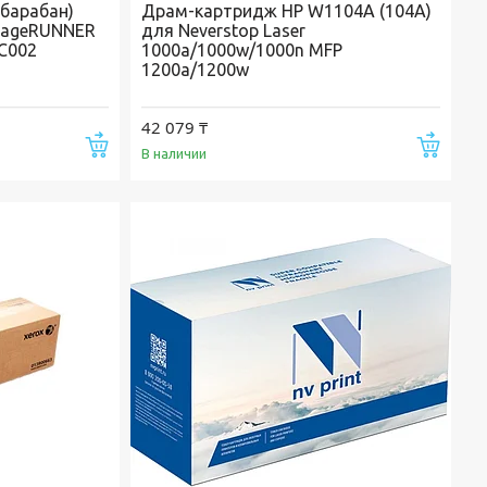
барабан)
Драм-картридж HP W1104A (104A)
imageRUNNER
для Neverstop Laser
1C002
1000a/1000w/1000n MFP
1200a/1200w
42 079 ₸
Купить
Купи
В наличии