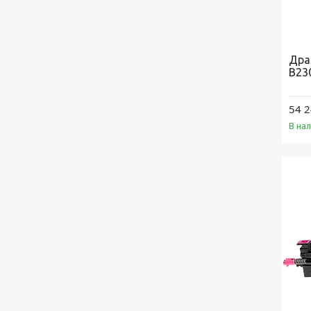
Дра
B23
54 2
В на