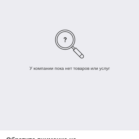
заработать вам.
Кроме того, система дозирования чернил в ПУ
блокирует работу принтера и требует замены
картриджей до полного использования чернил в
контейнерах.
Вы снова теряете деньги, выбрасывая набор краски
в мусорное ведро.
У компании пока нет товаров или услуг