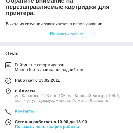
Обратите внимание на
перезаправляемые картриджи для
принтера.
Выход из ситуации заключается в использовании
перезаправляемых картриджей, которые мы предлагаем
Показать всё
купить в интернет-магазине с гарантией.
По форме, размерам и принципу действия они похожи на
оригинальные. Разница в отверстии, которое позволяет
заправлять бак чернилами по мере необходимости.
О нас
Используя совместимые краски, вы в 20-30 раз снижаете
стоимость печати без ущерба для качества. Учитывая
Рейтинг не сформирован
следующие преимущества ПЗК, спрос на них среди
Менее 5 отзывов за последний год
пользователей быстро растет.
Работает с 13.02.2011
г. Алматы
ул. Клочкова, 123 оф. 106; ул. Карасай Батыра 109 А,
оф. 7 уг. ул. Досмухамедова, Алматы, Казахстан
Контакты
Сегодня работает с 10:00 до 18:00
Показать весь график работы