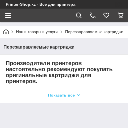
Printer-Shop.kz - Все для принтера
Наши товары и услуги
Перезаправляемые картриджи
Перезаправляемые картриджи
Производители принтеров
настоятельно рекомендуют покупать
оригинальные картриджи для
принтеров.
Показать всё
Речь идет не о заботе о пользователях - монополисты в
области струйной печати делают минимальные надбавки на
оборудование, зарабатывая на расходных материалах.
В результате, выбирая дорогой оригинальный
картридж для принтера:
Вы теряете деньги и помогаете производителю