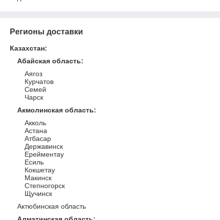
Регионы доставки
Казахстан
:
Абайская область
:
Аягоз
Курчатов
Семей
Чарск
Акмолинская область
:
Акколь
Астана
Атбасар
Державинск
Ерейментау
Есиль
Кокшетау
Макинск
Степногорск
Щучинск
Актюбинская область
Алматинская область
: